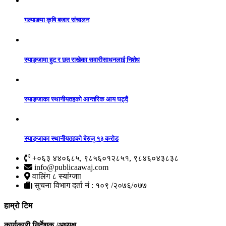
गल्याङमा कृषि बजार संचालन
स्याङ्जामा हुट र छत राखेका सवारीसाधनलाई निशेध
स्याङ्जाका स्थानीयतहको आन्तरिक आय घट्दै
स्याङ्जाका स्थानीयतहको बेरुजु १३ करोड
+०६३ ४४०६८५, ९८५६०१२८५१, ९८४६०४३८३८
info@publicaawaj.com
वालिंग ८ स्यांग्जाा
सुचना विभाग दर्ता नं : १०९ /२०७६/०७७
हाम्रो टिम
कार्यकारी निर्देशक /अध्यक्ष