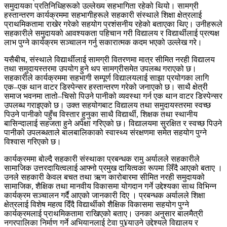
समुदायका प्रतिनिधिहरूको उल्लेख्य सहभागिता रहेको थियो। सामग्री
हस्तान्तरण कार्यक्रममा सहभागीहरूले सहकारी संस्थाले शिक्षा क्षेत्रलाई
प्राथमिकतामा राखेर गरेको सहयोग प्रशंसनीय रहेको बताएका थिए। उनीहरूले
सहकारीले समुदायको आवश्यकता पहिचान गरी विद्यालय र विद्यार्थीलाई प्रत्यक्ष
लाभ पुग्ने कार्यक्रम सञ्चालन गर्नु सकारात्मक कदम भएको उल्लेख गरे।
यसैबीच, संस्थाले विद्यार्थीलाई सामग्री वितरणमा मात्र सीमित नरही विद्यालय
तथा समुदायस्तरमा उपयोग हुने थप सामग्रीसमेत उपलब्ध गराएको छ।
सहकारीले कार्यक्रममा सहभागी सम्पूर्ण विद्यालयलाई साझा प्रयोगका लागि
एक–एक थान वाटर डिस्पेन्सर हस्तान्तरण गरेको जनाएको छ। साथै क्षेत्री
समाज भवनमा तातो–चिसो पिउने पानीको व्यवस्था गर्न एक थान वाटर डिस्पेन्सर
उपलब्ध गराइएको छ। उक्त सहयोगबाट विद्यालय तथा समुदायस्तरमा स्वच्छ
पिउने पानीको पहुँच विस्तार हुनुका साथै विद्यार्थी, शिक्षक तथा स्थानीय
बासिन्दालाई सहजता हुने अपेक्षा गरिएको छ। विद्यालयमा सुरक्षित र स्वच्छ पिउने
पानीको उपलब्धताले बालबालिकाको स्वास्थ्य संरक्षणमा समेत सहयोग पुग्ने
विश्वास गरिएको छ।
कार्यक्रममा बोल्दै सहकारी संस्थाका प्रबन्धक रामु अर्यालले सहकारीले
सामाजिक उत्तरदायित्वलाई आफ्नो प्रमुख दायित्वका रूपमा लिँदै आएको बताए ।
उनले सहकारी केवल बचत तथा ऋण कारोबारमा सीमित नरही समुदायको
सामाजिक, शैक्षिक तथा मानवीय विकासमा योगदान गर्ने उद्देश्यका साथ विभिन्न
कार्यक्रम सञ्चालन गर्दै आएको जानकारी दिए । प्रबन्धक अर्यालले शिक्षा
क्षेत्रलाई विशेष महत्व दिँदै विद्यार्थीको शैक्षिक विकासमा सहयोग पुग्ने
कार्यक्रमलाई प्राथमिकतामा राखिएको बताए। उनका अनुसार बालमैत्री
नगरपालिका निर्माण गर्ने अभियानलाई टेवा पु¥याउने उद्देश्यले विद्यालय र