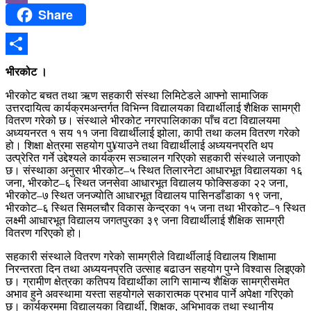
Share
Viber
Share
भीरकोट ।
भीरकोट बचत तथा ऋण सहकारी संस्था लिमिटेडले आफ्नो सामाजिक
उत्तरदायित्व कार्यक्रमअन्तर्गत विभिन्न विद्यालयका विद्यार्थीलाई शैक्षिक सामग्री
वितरण गरेको छ। संस्थाले भीरकोट नगरपालिकाका पाँच वटा विद्यालयमा
अध्ययनरत १ सय ११ जना विद्यार्थीलाई झोला, कापी तथा कलम वितरण गरेको
हो। शिक्षा क्षेत्रमा सहयोग पु¥याउने तथा विद्यार्थीलाई अध्ययनप्रति थप
उत्प्रेरित गर्ने उद्देश्यले कार्यक्रम सञ्चालन गरिएको सहकारी संस्थाले जनाएको
छ। संस्थाका अनुसार भीरकोट–५ स्थित तिलारनेटा आधारभूत विद्यालयका १६
जना, भीरकोट–६ स्थित जनसेवा आधारभूत विद्यालय फोक्सिङका २२ जना,
भीरकोट–७ स्थित जनज्योति आधारभूत विद्यालय पासिनडाँडाका १९ जना,
भीरकोट–६ स्थित सिमलचौर विकास केन्द्रका १५ जना तथा भीरकोट–१ स्थित
लक्ष्मी आधारभूत विद्यालय जगतपुरका ३९ जना विद्यार्थीलाई शैक्षिक सामग्री
वितरण गरिएको हो।
सहकारी संस्थाले वितरण गरेको सामग्रीले विद्यार्थीलाई विद्यालय शिक्षामा
निरन्तरता दिन तथा अध्ययनप्रति उत्साह बढाउन सहयोग पुग्ने विश्वास लिइएको
छ। ग्रामीण क्षेत्रका कतिपय विद्यार्थीका लागि सामान्य शैक्षिक सामग्रीसमेत
अभाव हुने अवस्थामा यस्ता सहयोगले सकारात्मक प्रभाव पार्ने अपेक्षा गरिएको
छ। कार्यक्रममा विद्यालयका विद्यार्थी, शिक्षक, अभिभावक तथा स्थानीय